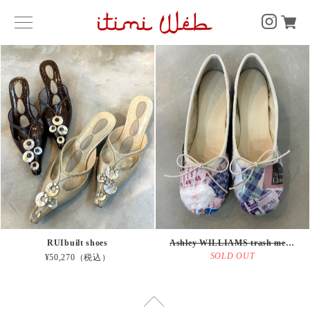
RUIbuilt shoes
Ashley WILLIAMS trash melody flats
SOLD OUT
¥50,270（税込）