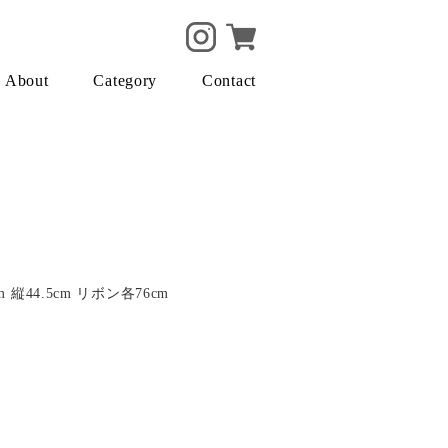
About
Category
Contact
縦44.5cm リボン各76cm