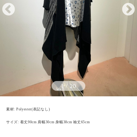
1
/
20
素材: Polyester(表記なし)
サイズ: 着丈90cm 肩幅30cm 身幅38cm 袖丈65cm