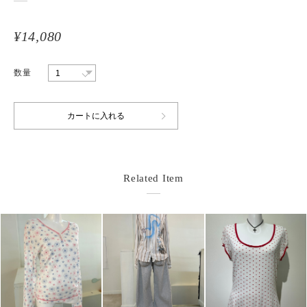
¥14,080
数量
Related Item