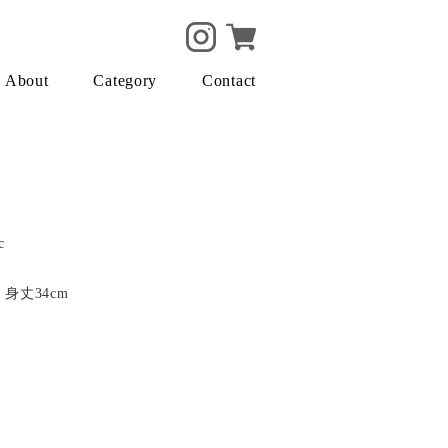
About
Category
Contact
c
 身丈34cm