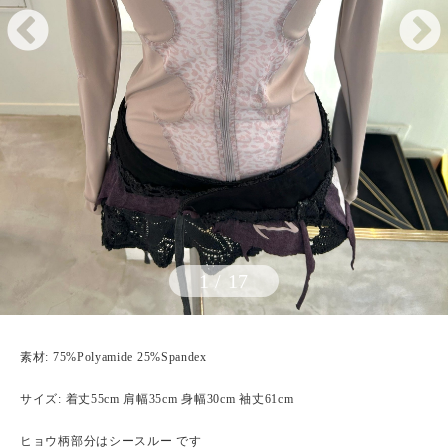
1
/
17
素材: 75%Polyamide 25%Spandex
サイズ: 着丈55cm 肩幅35cm 身幅30cm 袖丈61cm
ヒョウ柄部分はシースルー です