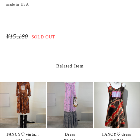
made in USA
¥15,180
SOLD OUT
Related Item
FANCY♡ vintage dress
Dress
FANCY♡ dress