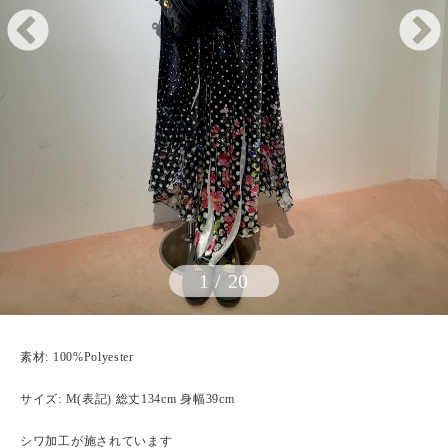
1
/
20
素材: 100%Polyester
サイズ: M(表記) 総丈134cm 身幅39cm
シワ加工が施されています