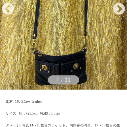
1
/
20
素材: 100%Cow leather
サイズ: 16.5×23.5cm 肩紐136.5cm
ダメージ: 写真13〜16枚目のポケット、内側布の汚れ、17〜18枚目の生