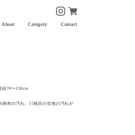
About
Category
Contact
肩紐70〜130cm
目の内側布の汚れ、15枚目の生地の汚れが