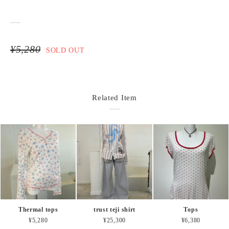
¥5,280
SOLD OUT
Related Item
Thermal tops
trust teji shirt
Tops
¥5,280
¥25,300
¥6,380