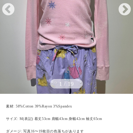
1
/
19
素材: 58%Cotton 39%Rayon 3%Spandex
サイズ: M(表記) 着丈53cm 肩幅43cm 身幅42cm 袖丈65cm
ダメージ: 写真16〜19枚目の色落ちがあります