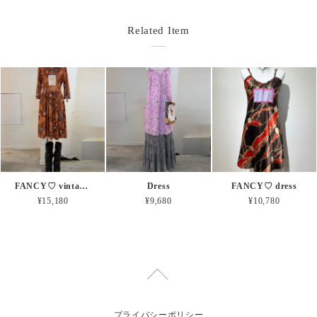
Related Item
FANCY♡ vintage dress
Dress
FANCY♡ dress
¥15,180
¥9,680
¥10,780
プライバシーポリシー