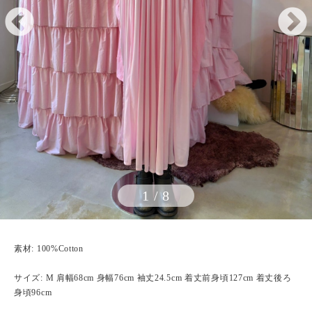
1
/
8
素材: 100%Cotton
サイズ: M 肩幅68cm 身幅76cm 袖丈24.5cm 着丈前身頃127cm 着丈後ろ
身頃96cm