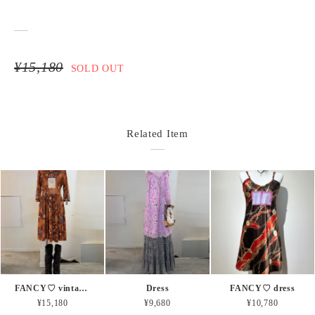
¥15,180
SOLD OUT
Related Item
FANCY♡ vintage dress
Dress
FANCY♡ dress
¥15,180
¥9,680
¥10,780