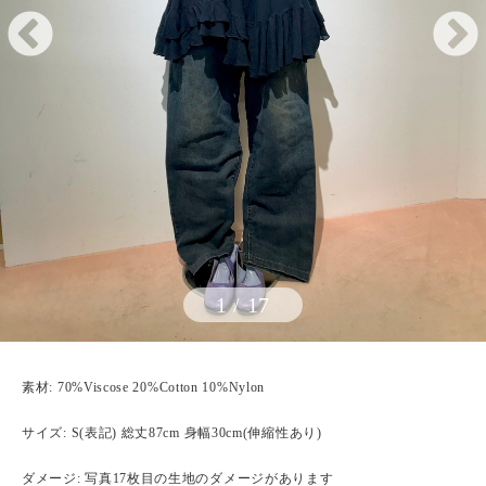
1
/
17
素材: 70%Viscose 20%Cotton 10%Nylon
サイズ: S(表記) 総丈87cm 身幅30cm(伸縮性あり)
ダメージ: 写真17枚目の生地のダメージがあります