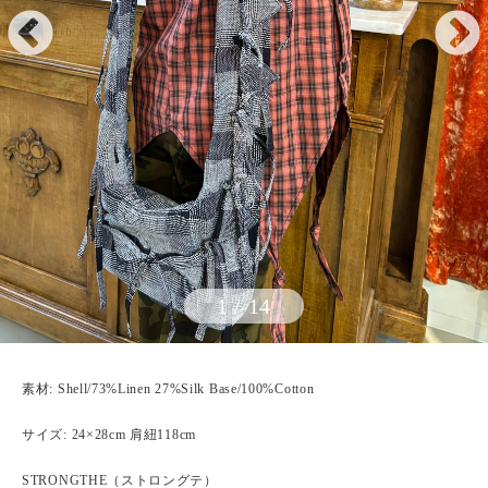
1
/
14
素材: Shell/73%Linen 27%Silk Base/100%Cotton
サイズ: 24×28cm 肩紐118cm
STRONGTHE（ストロングテ）