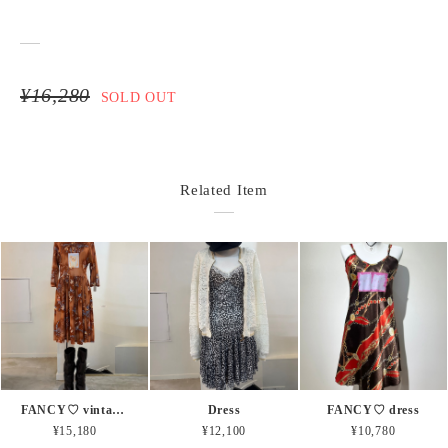
¥16,280
SOLD OUT
Related Item
FANCY♡ vintage dress
Dress
FANCY♡ dress
¥15,180
¥12,100
¥10,780