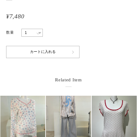
¥7,480
数量
Related Item