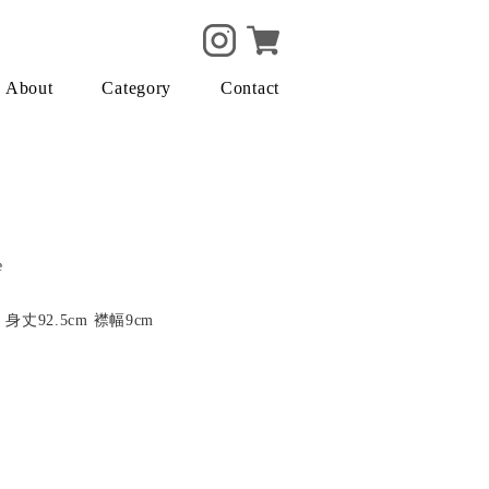
About
Category
Contact
e
 身丈92.5cm 襟幅9cm