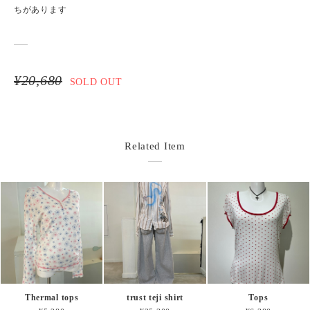
ちがあります
¥20,680
SOLD OUT
Related Item
Thermal tops
trust teji shirt
Tops