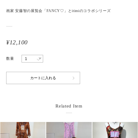
画家 安藤智の展覧会「FANCY♡」とitimiのコラボシリーズ
¥12,100
数量
Related Item