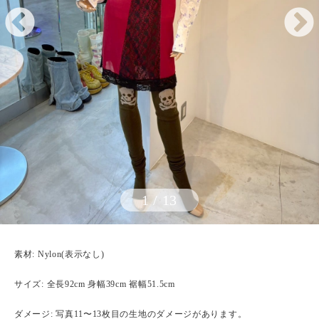
1
/
13
素材: Nylon(表示なし)
サイズ: 全長92cm 身幅39cm 裾幅51.5cm
ダメージ: 写真11〜13枚目の生地のダメージがあります。