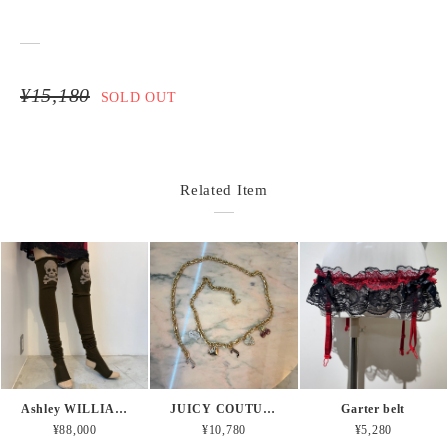
¥15,180
SOLD OUT
Related Item
Ashley WILLIAMS SKULL SOX
JUICY COUTURE chain belt
Garter belt
¥88,000
¥10,780
¥5,280