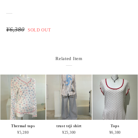
¥6,380
SOLD OUT
Related Item
Thermal tops
trust teji shirt
Tops
¥5,280
¥25,300
¥6,380