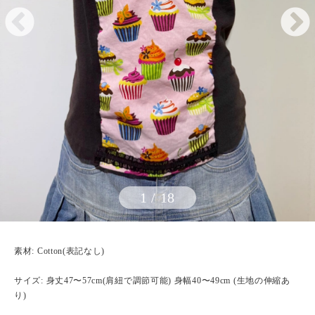
1
/
18
素材: Cotton(表記なし)
サイズ: 身丈47〜57cm(肩紐で調節可能) 身幅40〜49cm (生地の伸縮あ
り)