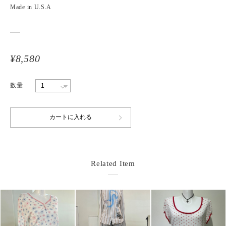
Made in U.S.A
¥8,580
数量
Related Item