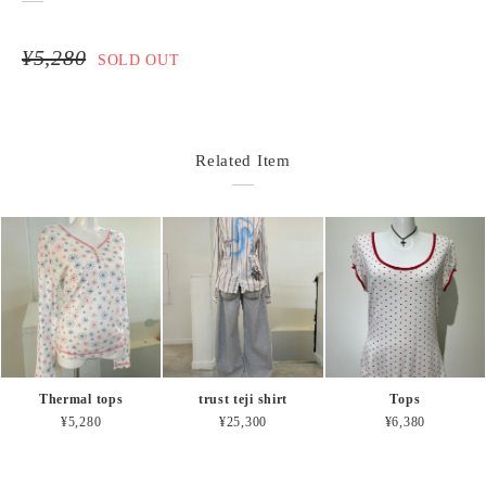
¥5,280
SOLD OUT
Related Item
Thermal tops
trust teji shirt
Tops
¥5,280
¥25,300
¥6,380