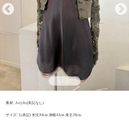
1
/
17
素材: Acrylic(表記なし)
サイズ: L(表記) 裄丈84cm 身幅43cm 身丈38cm