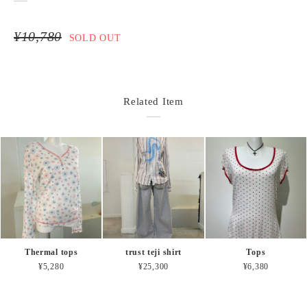
¥10,780
SOLD OUT
Related Item
Thermal tops
trust teji shirt
Tops
¥5,280
¥25,300
¥6,380