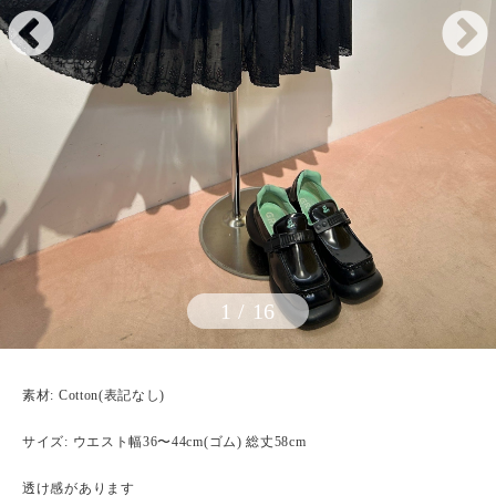
1
/
16
素材: Cotton(表記なし)
サイズ: ウエスト幅36〜44cm(ゴム) 総丈58cm
透け感があります