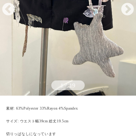
1
/
19
素材: 63%Polyester 33%Rayon 4%Spandex
サイズ: ウエスト幅39cm 総丈19.5cm
切りっぱなしになっています