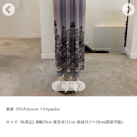
1
/
17
素材: 95%Polyester 5％Spandex
サイズ: M(表記) 身幅39cm 後見頃121cm 肩紐18.5〜28cm(調節可能)