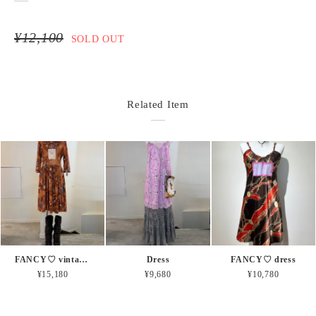
¥12,100
SOLD OUT
Related Item
FANCY♡ vintage dress
Dress
FANCY♡ dress
¥15,180
¥9,680
¥10,780