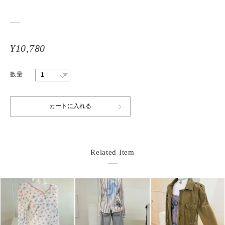
¥10,780
数量
Related Item