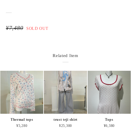
¥7,480
SOLD OUT
Related Item
Thermal tops
trust teji shirt
Tops
¥5,280
¥25,300
¥6,380