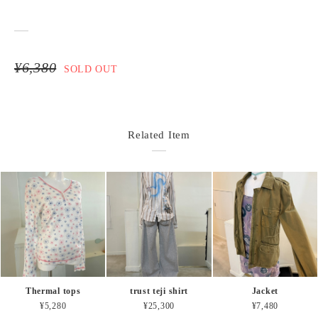
¥6,380
SOLD OUT
Related Item
Thermal tops
trust teji shirt
Jacket
¥5,280
¥25,300
¥7,480