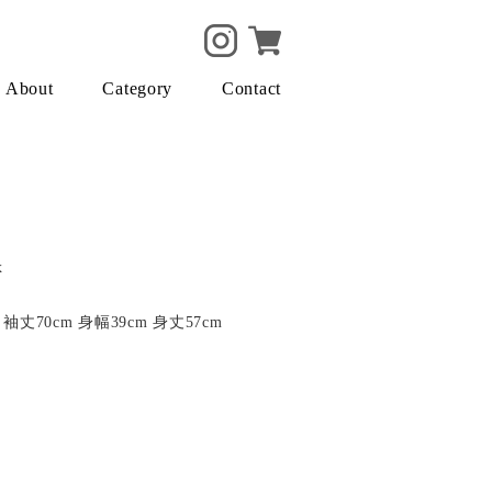
About
Category
Contact
x
 袖丈70cm 身幅39cm 身丈57cm