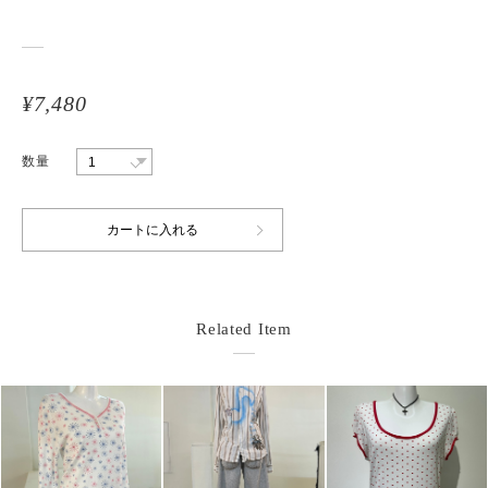
¥7,480
数量
Related Item