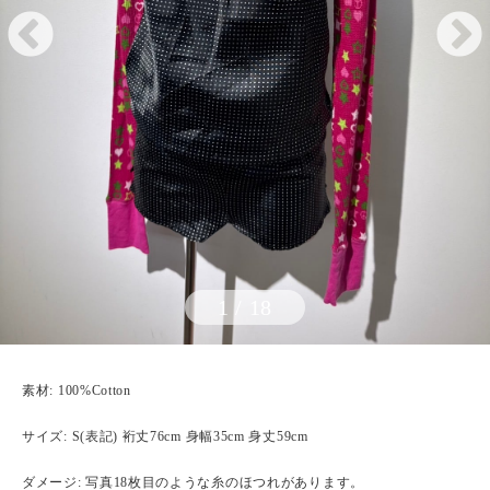
1
/
18
素材: 100%Cotton
サイズ: S(表記) 裄丈76cm 身幅35cm 身丈59cm
ダメージ: 写真18枚目のような糸のほつれがあります。