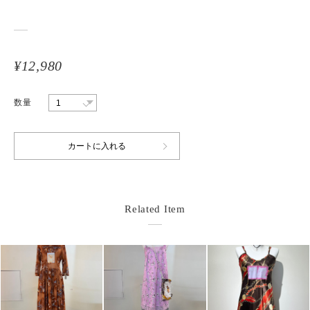
¥12,980
数量
Related Item