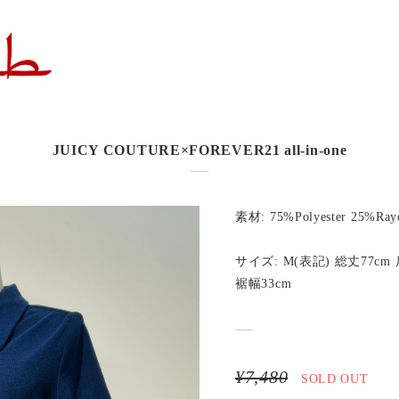
JUICY COUTURE×FOREVER21 all-in-one
素材: 75%Polyester 25%Ray
サイズ: M(表記) 総丈77cm 
裾幅33cm
¥7,480
SOLD OUT