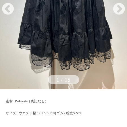
1
/
15
素材: Polyester(表記なし)
サイズ: ウエスト幅37.5〜50cm(ゴム) 総丈52cm