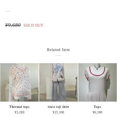
¥9,680
SOLD OUT
Related Item
Thermal tops
trust teji shirt
Tops
¥5,280
¥25,300
¥6,380