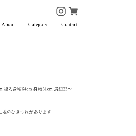
About
Category
Contact
cm 後ろ身頃64cm 身幅31cm 肩紐23〜
目の生地のひきつれがあります