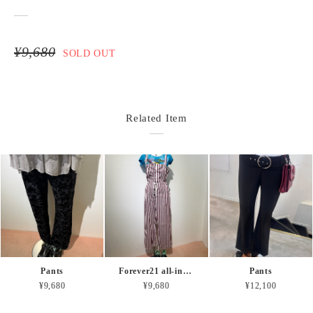
¥9,680
SOLD OUT
Related Item
Pants
Forever21 all-in-one
Pants
¥9,680
¥9,680
¥12,100