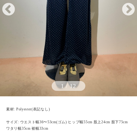
1
/
12
素材: Polyester(表記なし)
サイズ: ウエスト幅36〜53cm(ゴム) ヒップ幅55cm 股上24cm 股下75cm
ワタリ幅35cm 裾幅33cm