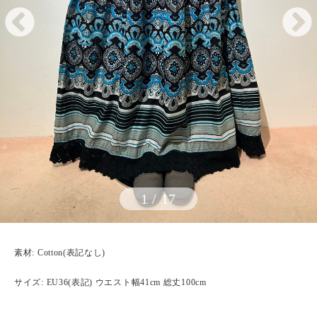
1
/
17
素材: Cotton(表記なし)
サイズ: EU36(表記) ウエスト幅41cm 総丈100cm