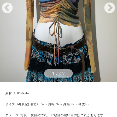
1
/
17
素材: 100%Nylon
サイズ: M(表記) 着丈46.5cm 肩幅39cm 身幅38cm 袖丈66cm
ダメージ: 写真16枚目の汚れ、17枚目の縫い目のほつれがあります