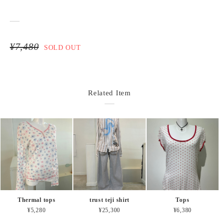
¥7,480
SOLD OUT
Related Item
Thermal tops
trust teji shirt
Tops
¥5,280
¥25,300
¥6,380