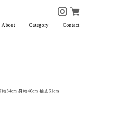
About
Category
Contact
肩幅34cm 身幅40cm 袖丈61cm