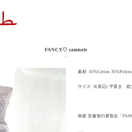
FANCY♡ camisole
素材: 65%Cotton 35%Polyes
サイズ: 8(表記) 平置き 総丈
画家 安藤智の展覧会「FAN