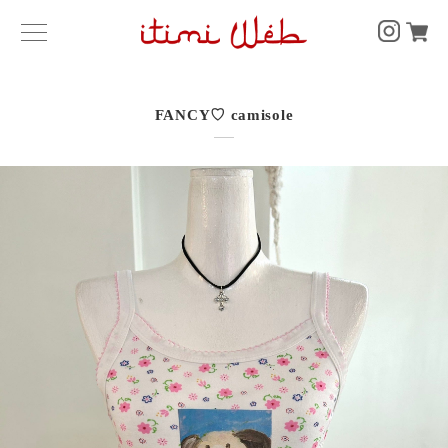
FANCY♡ camisole