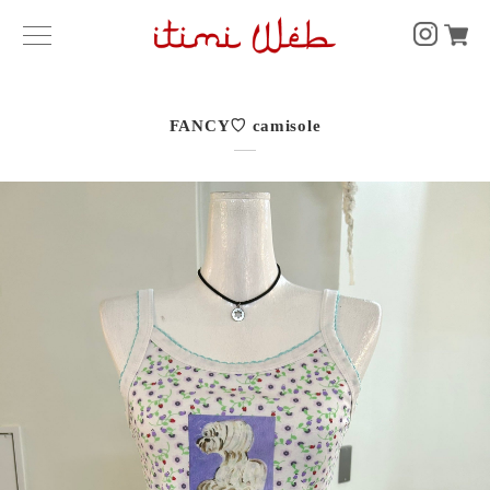
FANCY♡ camisole