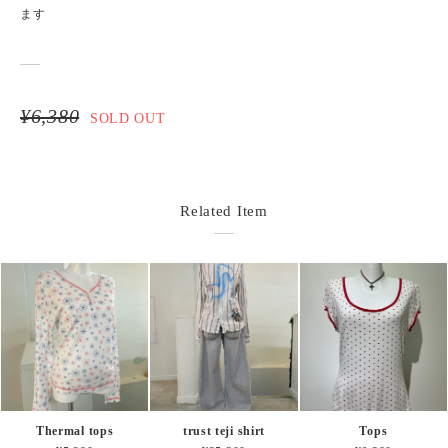
ます
¥6,380
SOLD OUT
Related Item
Thermal tops
trust teji shirt
Tops