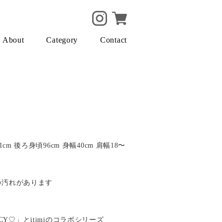
About
Category
Contact
1cm 後ろ身頃96cm 身幅40cm 肩幅18〜
目の汚れがあります
CY♡」とitimiのコラボシリーズ