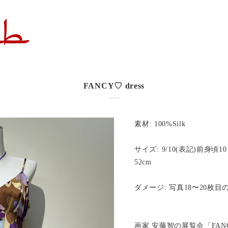
FANCY♡ dress
素材: 100%Silk
サイズ: 9/10(表記)前身頃10
52cm
ダメージ: 写真18〜20枚
画家 安藤智の展覧会「FAN