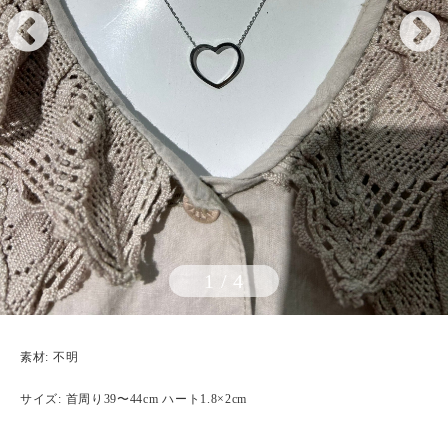
1
/
4
素材: 不明
サイズ: 首周り39〜44cm ハート1.8×2cm