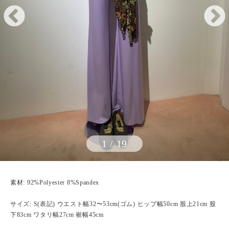
1
/
19
素材: 92%Polyester 8%Spandex
サイズ: S(表記) ウエスト幅32〜53cm(ゴム) ヒップ幅50cm 股上21cm 股
下83cm ワタリ幅27cm 裾幅45cm