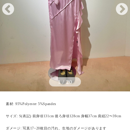
1
/
20
素材: 95%Polyester 5%Spandex
サイズ: S(表記) 前身頃131cm 後ろ身頃128cm 身幅37cm 肩紐22〜39cm
ダメージ: 写真17~20枚目の汚れ、生地のダメージがあります