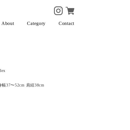
About
Category
Contact
dex
身幅37〜52cm 肩紐38cm