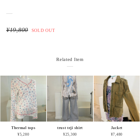
¥19,800
SOLD OUT
Related Item
Thermal tops
trust teji shirt
Jacket
¥5,280
¥25,300
¥7,480