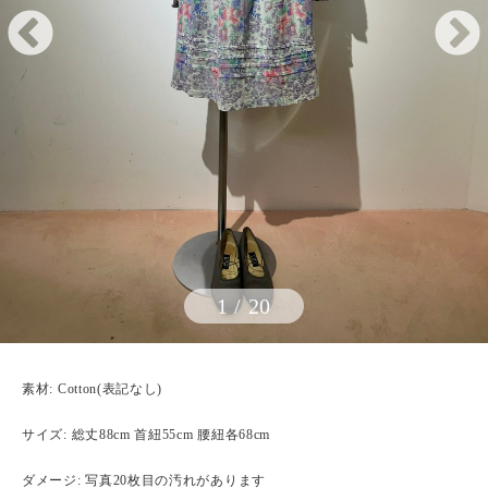
1
/
20
素材: Cotton(表記なし)
サイズ: 総丈88cm 首紐55cm 腰紐各68cm
ダメージ: 写真20枚目の汚れがあります