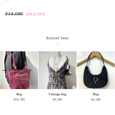
¥14,080
SOLD OUT
Related Item
Bag
Vintage bag
Bag
¥10,780
¥6,380
¥4,180